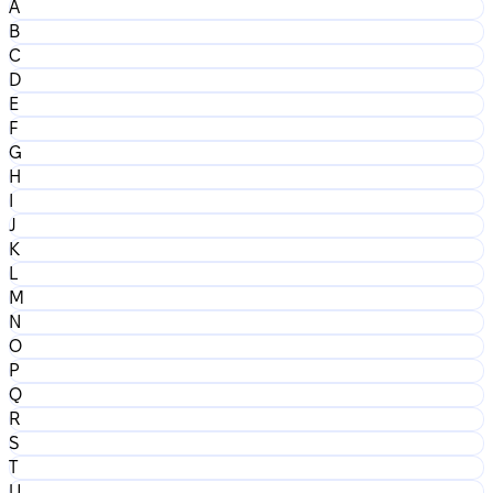
A
B
C
D
E
F
G
H
I
J
K
L
M
N
O
P
Q
R
S
T
U