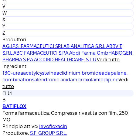
V
W
X
Y
Z
Produttori
A.G.I.P.S. FARMACEUTICI SRL
AB ANALITICA S.R.L.
ABBVIE
S.R.L.
ABC FARMACEUTICI S.P.A.
Abdi Farma GmbH
ABIOGEN
PHARMA S.P.A.
ACCORD HEALTHCARE, S.L.U.
Vedi tutto
Ingredienti
13C-urea
acetylcysteine
aclidinium bromide
adapalene,
combinations
alendronic acid
ambroxol
amlodipine
Vedi
tutto
Filtri
B
BATIFLOX
Forma farmaceutica:
Compressa rivestita con film, 250
MG
Principio attivo:
levofloxacin
Produttore:
S.F. GROUP S.R.L.