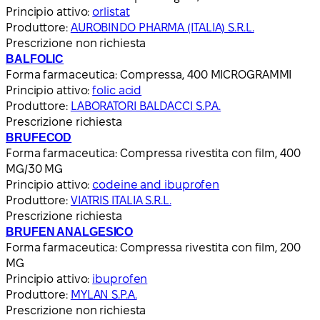
Principio attivo:
orlistat
Produttore:
AUROBINDO PHARMA (ITALIA) S.R.L.
Prescrizione non richiesta
BALFOLIC
Forma farmaceutica:
Compressa, 400 MICROGRAMMI
Principio attivo:
folic acid
Produttore:
LABORATORI BALDACCI S.P.A.
Prescrizione richiesta
BRUFECOD
Forma farmaceutica:
Compressa rivestita con film, 400
MG/30 MG
Principio attivo:
codeine and ibuprofen
Produttore:
VIATRIS ITALIA S.R.L.
Prescrizione richiesta
BRUFEN ANALGESICO
Forma farmaceutica:
Compressa rivestita con film, 200
MG
Principio attivo:
ibuprofen
Produttore:
MYLAN S.P.A.
Prescrizione non richiesta