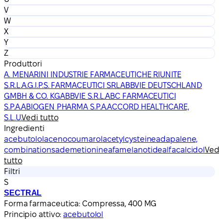
V
W
X
Y
Z
Produttori
A. MENARINI INDUSTRIE FARMACEUTICHE RIUNITE
S.R.L.
A.G.I.P.S. FARMACEUTICI SRL
ABBVIE DEUTSCHLAND
GMBH & CO. KG
ABBVIE S.R.L.
ABC FARMACEUTICI
S.P.A.
ABIOGEN PHARMA S.P.A.
ACCORD HEALTHCARE,
S.L.U.
Vedi tutto
Ingredienti
acebutolol
acenocoumarol
acetylcysteine
adapalene,
combinations
ademetionine
afamelanotide
alfacalcidol
Ved
tutto
Filtri
S
SECTRAL
Forma farmaceutica:
Compressa, 400 MG
Principio attivo:
acebutolol