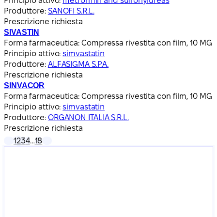
Principio attivo:
metformin and sulfonylureas
Produttore:
SANOFI S.R.L.
Prescrizione richiesta
SIVASTIN
Forma farmaceutica:
Compressa rivestita con film, 10 MG
Principio attivo:
simvastatin
Produttore:
ALFASIGMA S.P.A.
Prescrizione richiesta
SINVACOR
Forma farmaceutica:
Compressa rivestita con film, 10 MG
Principio attivo:
simvastatin
Produttore:
ORGANON ITALIA S.R.L.
Prescrizione richiesta
1
2
3
4
…
18