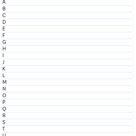
A
B
C
D
E
F
G
H
I
J
K
L
M
N
O
P
Q
R
S
T
U