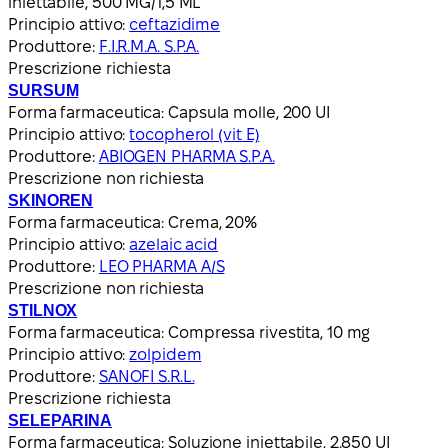
iniettabile, 500 MG/1,5 ML
Principio attivo:
ceftazidime
Produttore:
F.I.R.M.A. S.P.A.
Prescrizione richiesta
SURSUM
Forma farmaceutica:
Capsula molle, 200 UI
Principio attivo:
tocopherol (vit E)
Produttore:
ABIOGEN PHARMA S.P.A.
Prescrizione non richiesta
SKINOREN
Forma farmaceutica:
Crema, 20%
Principio attivo:
azelaic acid
Produttore:
LEO PHARMA A/S
Prescrizione non richiesta
STILNOX
Forma farmaceutica:
Compressa rivestita, 10 mg
Principio attivo:
zolpidem
Produttore:
SANOFI S.R.L.
Prescrizione richiesta
SELEPARINA
Forma farmaceutica:
Soluzione iniettabile, 2.850 UI