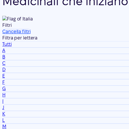
Medicinali che iniziano 
Filtri
Cancella filtri
Filtra per lettera
Tutti
A
B
C
D
E
F
G
H
I
J
K
L
M