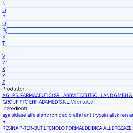
N
O
P
Q
R
S
T
U
V
W
X
Y
Z
Produttori
A.G.I.P.S. FARMACEUTICI SRL
ABBVIE DEUTSCHLAND GMBH &
GROUP PTC EHF
ADAMED S.R.L.
Vedi tutto
Ingredienti
agalsidase alfa
alendronic acid
alfa1 antitrypsin
aliskiren
a
R
RESINA P-TER-BUTILFENOLO FORMALDEIDICA ALLERGEAZE