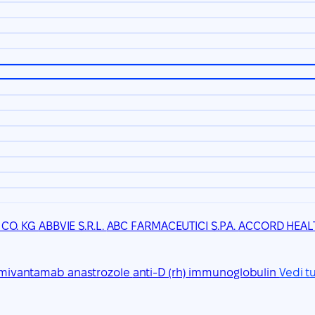
 CO. KG
ABBVIE S.R.L.
ABC FARMACEUTICI S.P.A.
ACCORD HEALT
mivantamab
anastrozole
anti-D (rh) immunoglobulin
Vedi t